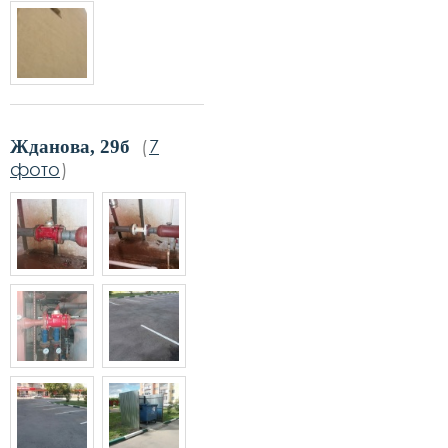
(
7
Жданова, 29б
фото
)