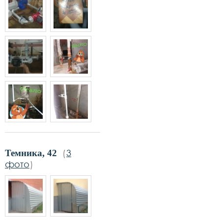
(
3
Темника, 42
фото
)